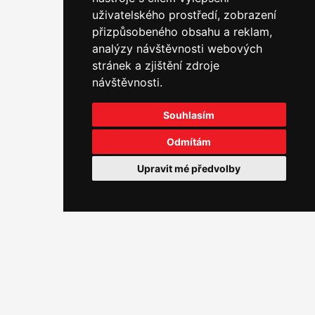
uživatelského prostředí, zobrazení
POČET STÁVAJÍCÍCH JEDNOTEK
přizpůsobeného obsahu a reklam,
analýzy návštěvnosti webových
stránek a zjištění zdroje
návštěvnosti.
6/ 299
Souhlasím
POČET VYBUDOVANÝCH JEDNOTEK/M2
Odmítám
Upravit mé předvolby
0 mil. Kč
FINANČNÍ OBJEM