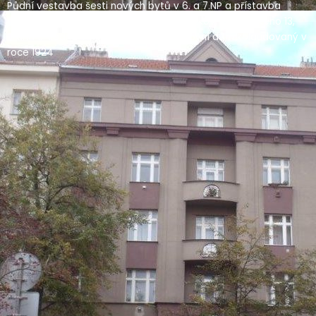
Půdní vestavba šesti nových bytů v 6. a 7.NP a přístavba
osobního výtahu v domě čp.1423, k.ú. Žižkov, Čajkovského 13,
Praha 3. Jedná se o zděný řadový činžovní dům kolaudovaný v
roce 1924