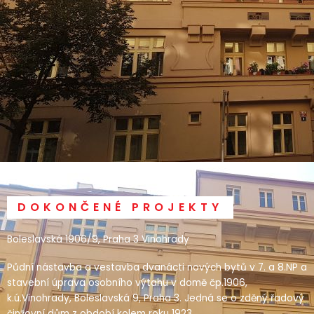
DOKONČENÉ PROJEKTY
Boleslavská 1906/9, Praha 3 Vinohrady
Půdní nástavba a vestavba dvanácti nových bytů v 7. a 8.NP a
stavební úprava osobního výtahu v domě čp.1906,
k.ú.Vinohrady, Boleslavská 9, Praha 3. Jedná se o zděný řadový
činžovní dům z období kolem roku 1923