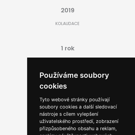
2019
KOLAUDACE
1 rok
DOBA VÝSTAVBY
Používáme soubory
cookies
24
Tyto webové stránky používají
POČET STÁVAJÍCÍCH JEDNOTEK
soubory cookies a další sledovací
nástroje s cílem vylepšení
uživatelského prostředí, zobrazení
přizpůsobeného obsahu a reklam,
12/ 580