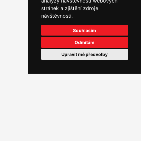
analýzy návštěvnosti webových
stránek a zjištění zdroje
POČET VYBUDOVANÝCH JEDNOTEK/M2
návštěvnosti.
Souhlasím
57 mil. Kč
Odmítám
FINANČNÍ OBJEM
Upravit mé předvolby
FOTOGALERIE